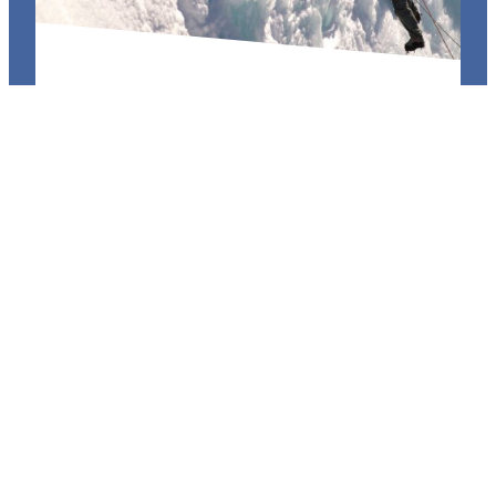
Initiation à la cascade de glace
La cascade de glace : une discipline ludique
hors du commun pour découvrir de nouvelles
sensations.
Découvrir