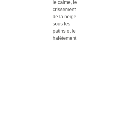
le calme, le
crissement
de la neige
sous les
patins et le
halètement
des chiens
qui vous
feront oublier
le stress de
la vie
quotidienne.