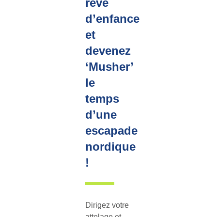
rêve
d’enfance
et
devenez
‘Musher’
le
temps
d’une
escapade
nordique
!
Dirigez votre
attelage et