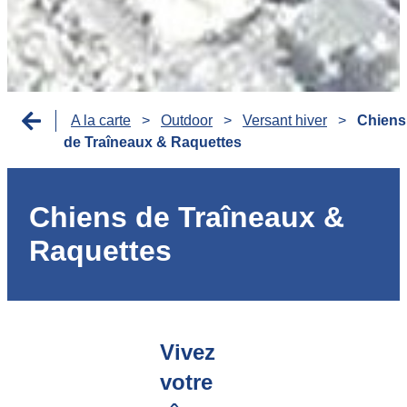
A la carte
>
Outdoor
>
Versant hiver
>
Chiens
de Traîneaux & Raquettes
Chiens de Traîneaux &
Raquettes
Vivez
votre