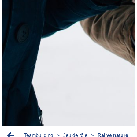
Teambuilding
>
Jeu de rôle
>
Rallye nature